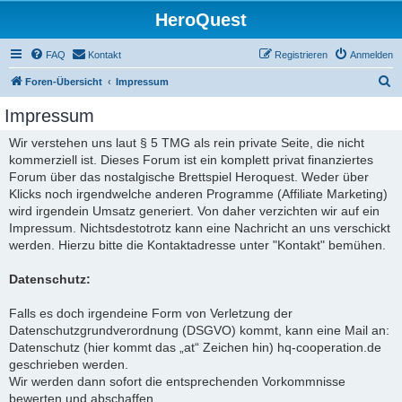
HeroQuest
FAQ
Kontakt
Registrieren
Anmelden
S
Foren-Übersicht
Impressum
u
Impressum
c
Wir verstehen uns laut § 5 TMG als rein private Seite, die nicht
h
kommerziell ist. Dieses Forum ist ein komplett privat finanziertes
e
Forum über das nostalgische Brettspiel Heroquest. Weder über
Klicks noch irgendwelche anderen Programme (Affiliate Marketing)
wird irgendein Umsatz generiert. Von daher verzichten wir auf ein
Impressum. Nichtsdestotrotz kann eine Nachricht an uns verschickt
werden. Hierzu bitte die Kontaktadresse unter "Kontakt" bemühen.
Datenschutz:
Falls es doch irgendeine Form von Verletzung der
Datenschutzgrundverordnung (DSGVO) kommt, kann eine Mail an:
Datenschutz (hier kommt das „at“ Zeichen hin) hq-cooperation.de
geschrieben werden.
Wir werden dann sofort die entsprechenden Vorkommnisse
bewerten und abschaffen.