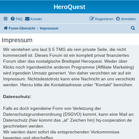
HeroQuest
FAQ
Kontakt
Registrieren
Anmelden
S
Foren-Übersicht
Impressum
u
Impressum
c
Wir verstehen uns laut § 5 TMG als rein private Seite, die nicht
h
kommerziell ist. Dieses Forum ist ein komplett privat finanziertes
e
Forum über das nostalgische Brettspiel Heroquest. Weder über
Klicks noch irgendwelche anderen Programme (Affiliate Marketing)
wird irgendein Umsatz generiert. Von daher verzichten wir auf ein
Impressum. Nichtsdestotrotz kann eine Nachricht an uns verschickt
werden. Hierzu bitte die Kontaktadresse unter "Kontakt" bemühen.
Datenschutz:
Falls es doch irgendeine Form von Verletzung der
Datenschutzgrundverordnung (DSGVO) kommt, kann eine Mail an:
Datenschutz (hier kommt das „at“ Zeichen hin) hq-cooperation.de
geschrieben werden.
Wir werden dann sofort die entsprechenden Vorkommnisse
bewerten und abschaffen.