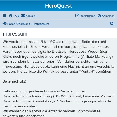
HeroQuest
FAQ
Kontakt
Registrieren
Anmelden
S
Foren-Übersicht
Impressum
u
Impressum
c
Wir verstehen uns laut § 5 TMG als rein private Seite, die nicht
h
kommerziell ist. Dieses Forum ist ein komplett privat finanziertes
e
Forum über das nostalgische Brettspiel Heroquest. Weder über
Klicks noch irgendwelche anderen Programme (Affiliate Marketing)
wird irgendein Umsatz generiert. Von daher verzichten wir auf ein
Impressum. Nichtsdestotrotz kann eine Nachricht an uns verschickt
werden. Hierzu bitte die Kontaktadresse unter "Kontakt" bemühen.
Datenschutz:
Falls es doch irgendeine Form von Verletzung der
Datenschutzgrundverordnung (DSGVO) kommt, kann eine Mail an:
Datenschutz (hier kommt das „at“ Zeichen hin) hq-cooperation.de
geschrieben werden.
Wir werden dann sofort die entsprechenden Vorkommnisse
bewerten und abschaffen.