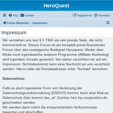
HeroQuest
FAQ
Kontakt
Registrieren
Anmelden
S
Foren-Übersicht
Impressum
u
Impressum
c
Wir verstehen uns laut § 5 TMG als rein private Seite, die nicht
h
kommerziell ist. Dieses Forum ist ein komplett privat finanziertes
e
Forum über das nostalgische Brettspiel Heroquest. Weder über
Klicks noch irgendwelche anderen Programme (Affiliate Marketing)
wird irgendein Umsatz generiert. Von daher verzichten wir auf ein
Impressum. Nichtsdestotrotz kann eine Nachricht an uns verschickt
werden. Hierzu bitte die Kontaktadresse unter "Kontakt" bemühen.
Datenschutz:
Falls es doch irgendeine Form von Verletzung der
Datenschutzgrundverordnung (DSGVO) kommt, kann eine Mail an:
Datenschutz (hier kommt das „at“ Zeichen hin) hq-cooperation.de
geschrieben werden.
Wir werden dann sofort die entsprechenden Vorkommnisse
bewerten und abschaffen.