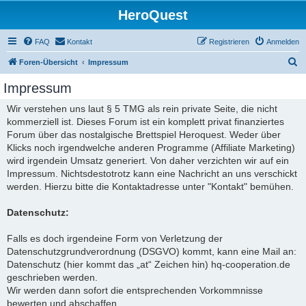
HeroQuest
FAQ
Kontakt
Registrieren
Anmelden
S
Foren-Übersicht
Impressum
u
Impressum
c
Wir verstehen uns laut § 5 TMG als rein private Seite, die nicht
h
kommerziell ist. Dieses Forum ist ein komplett privat finanziertes
e
Forum über das nostalgische Brettspiel Heroquest. Weder über
Klicks noch irgendwelche anderen Programme (Affiliate Marketing)
wird irgendein Umsatz generiert. Von daher verzichten wir auf ein
Impressum. Nichtsdestotrotz kann eine Nachricht an uns verschickt
werden. Hierzu bitte die Kontaktadresse unter "Kontakt" bemühen.
Datenschutz:
Falls es doch irgendeine Form von Verletzung der
Datenschutzgrundverordnung (DSGVO) kommt, kann eine Mail an:
Datenschutz (hier kommt das „at“ Zeichen hin) hq-cooperation.de
geschrieben werden.
Wir werden dann sofort die entsprechenden Vorkommnisse
bewerten und abschaffen.